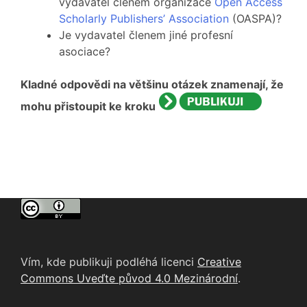
vydavatel členem organizace
Open Access
Scholarly Publishers’ Association
(OASPA)?
Je vydavatel členem jiné profesní
asociace?
Kladné odpovědi na většinu otázek znamenají, že
mohu přistoupit ke kroku
Vím, kde publikuji podléhá licenci
Creative
Commons Uveďte původ 4.0 Mezinárodní
.