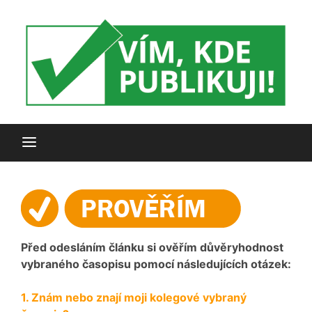
Skip
to
content
Vyberte správný časopis pro váš výzkum
Vím, kde
publikuji!
Před odesláním článku si ověřím důvěryhodnost
vybraného časopisu pomocí následujících otázek:
1. Znám nebo znají moji kolegové vybraný